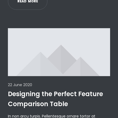
R
E
A
D
M
O
R
E
22 June 2020
Designing the Perfect Feature
Comparison Table
In non arcu turpis. Pellentesque ornare tortor at