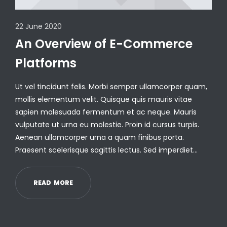
22 June 2020
An Overview of E-Commerce
Platforms
Ut vel tincidunt felis. Morbi semper ullamcorper quam,
mollis elementum velit. Quisque quis mauris vitae
sapien malesuada fermentum et ac neque. Mauris
vulputate ut urna eu molestie. Proin id cursus turpis.
Aenean ullamcorper urna a quam finibus porta.
Praesent scelerisque sagittis lectus. Sed imperdiet…
R
E
A
D
M
O
R
E