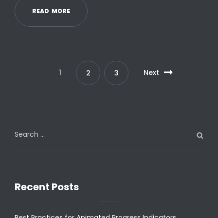
R
E
A
D
M
O
R
E
1
Next
2
3
Search
for:
Recent Posts
Best Practices for Animated Progress Indicators