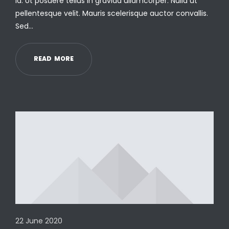
id. Ut posuere tellus in gravida ullamcorper. Nulla ut
pellentesque velit. Mauris scelerisque auctor convallis.
Sed…
R
E
A
D
M
O
R
E
22 June 2020